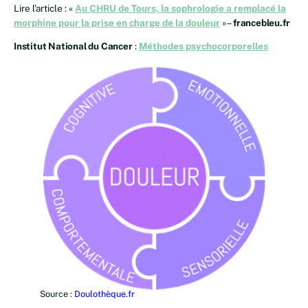
Lire l’article : «
Au CHRU de Tours, la sophrologie a remplacé la
morphine pour la prise en charge de la douleur
» –
francebleu.fr
Institut National du Cancer
:
Méthodes psychocorporelles
Source :
Doulothèque.fr